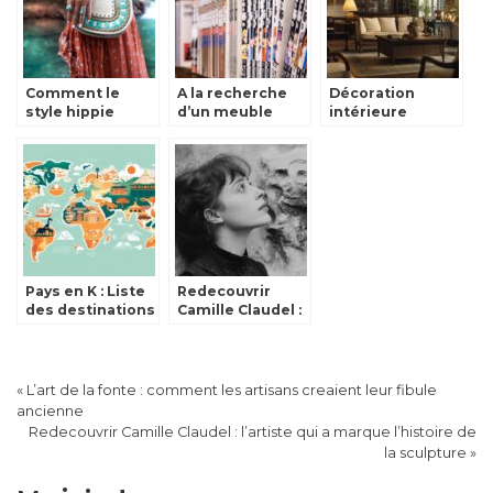
Comment le
A la recherche
Décoration
style hippie
d’un meuble
intérieure
influence-t-elle
pour mangas ?
coloniale
la mode
britannique :
actuelle?
Comment
intégrer une
crédence
vintage en bois
exotique
Pays en K : Liste
Redecouvrir
des destinations
Camille Claudel :
gourmandes, du
l’artiste qui a
Kosovo au
marque l’histoire
Kirghizistan
de la sculpture
«
L’art de la fonte : comment les artisans creaient leur fibule
ancienne
Redecouvrir Camille Claudel : l’artiste qui a marque l’histoire de
la sculpture
»