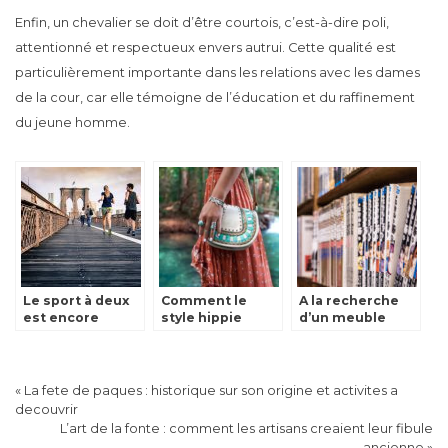
Enfin, un chevalier se doit d’être courtois, c’est-à-dire poli,
attentionné et respectueux envers autrui. Cette qualité est
particulièrement importante dans les relations avec les dames
de la cour, car elle témoigne de l’éducation et du raffinement
du jeune homme.
Le sport à deux
Comment le
A la recherche
est encore
style hippie
d’un meuble
mieux.
influence-t-elle
pour mangas ?
la mode
actuelle?
«
La fete de paques : historique sur son origine et activites a
decouvrir
L’art de la fonte : comment les artisans creaient leur fibule
ancienne
»